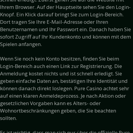
Ihrem Browser. Auf der Hauptseite sehen Sie den Login-
Knopf. Ein Klick darauf bringt Sie zum Login-Bereich.
Dort tragen Sie Ihre E-Mail-Adresse oder Ihren
Benutzernamen und Ihr Passwort ein. Danach haben Sie
sofort Zugriff auf Ihr Kundenkonto und können mit dem
Spielen anfangen.
Wenn Sie noch kein Konto besitzen, finden Sie beim
Login-Bereich auch einen Link zur Registrierung. Die
Anmeldung kostet nichts und ist schnell erledigt. Sie
geben einfache Daten an, bestätigen Ihre Identität und
können danach direkt loslegen. Pure Casino achtet sehr
auf einen klaren Anmeldeprozess. Je nach Aktion oder
gesetzlichen Vorgaben kann es Alters- oder
Wohnortbeschränkungen geben, die Sie beachten
sollten.
Es ist wichtig, dass man sich nur über die offizielle Pure