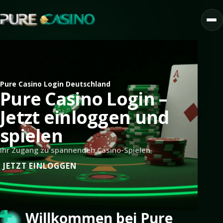
Pure Casino Login Deutschland
Pure Casino Login –
Jetzt einloggen und
spielen
Ihr Zugang zu spannenden Casino-Spielen
JETZT EINLOGGEN
Willkommen bei Pure