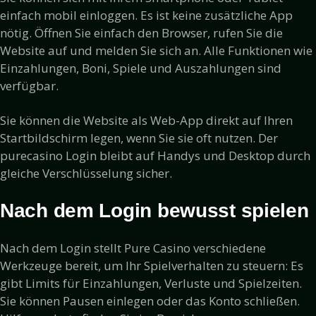
einfach mobil einloggen. Es ist keine zusätzliche App
nötig. Öffnen Sie einfach den Browser, rufen Sie die
Website auf und melden Sie sich an. Alle Funktionen wie
Einzahlungen, Boni, Spiele und Auszahlungen sind
verfügbar.
Sie können die Website als Web-App direkt auf Ihren
Startbildschirm legen, wenn Sie sie oft nutzen. Der
purecasino Login bleibt auf Handys und Desktop durch
gleiche Verschlüsselung sicher.
Nach dem Login bewusst spielen
Nach dem Login stellt Pure Casino verschiedene
Werkzeuge bereit, um Ihr Spielverhalten zu steuern: Es
gibt Limits für Einzahlungen, Verluste und Spielzeiten.
Sie können Pausen einlegen oder das Konto schließen.