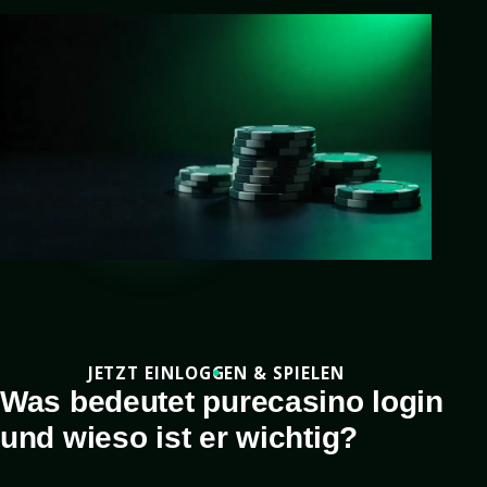
JETZT EINLOGGEN & SPIELEN
Was bedeutet purecasino login
und wieso ist er wichtig?