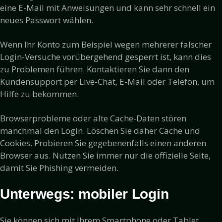
eine E-Mail mit Anweisungen und kann sehr schnell ein
neues Passwort wählen.
Wenn Ihr Konto zum Beispiel wegen mehrerer falscher
Login-Versuche vorübergehend gesperrt ist, kann dies
zu Problemen führen. Kontaktieren Sie dann den
Kundensupport per Live-Chat, E-Mail oder Telefon, um
Hilfe zu bekommen.
Browserprobleme oder alte Cache-Daten stören
manchmal den Login. Löschen Sie daher Cache und
Cookies. Probieren Sie gegebenenfalls einen anderen
Browser aus. Nutzen Sie immer nur die offizielle Seite,
damit Sie Phishing vermeiden.
Unterwegs: mobiler Login
Sie können sich mit Ihrem Smartphone oder Tablet