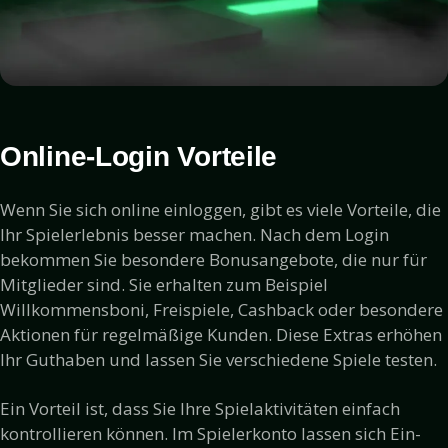
Online-Login Vorteile
Wenn Sie sich online einloggen, gibt es viele Vorteile, die
Ihr Spielerlebnis besser machen. Nach dem Login
bekommen Sie besondere Bonusangebote, die nur für
Mitglieder sind. Sie erhalten zum Beispiel
Willkommensboni, Freispiele, Cashback oder besondere
Aktionen für regelmäßige Kunden. Diese Extras erhöhen
Ihr Guthaben und lassen Sie verschiedene Spiele testen.
Ein Vorteil ist, dass Sie Ihre Spielaktivitäten einfach
kontrollieren können. Im Spielerkonto lassen sich Ein-